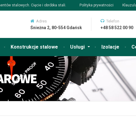
tów stalowych. Cięcie i obróbka stali.
Polityka prywatności
Klauzul
Adres
Telefon
Śnieżna 2, 80-554 Gdańsk
+48 58 522 00 90
Konstrukcje stalowe
Usługi
Izolacje
C
IAROWE