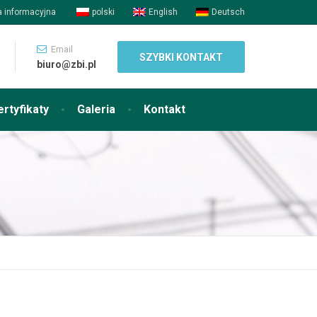
a informacyjna
polski
English
Deutsch
Email
SZYBKI KONTAKT
biuro@zbi.pl
ertyfikaty
Galeria
Kontakt