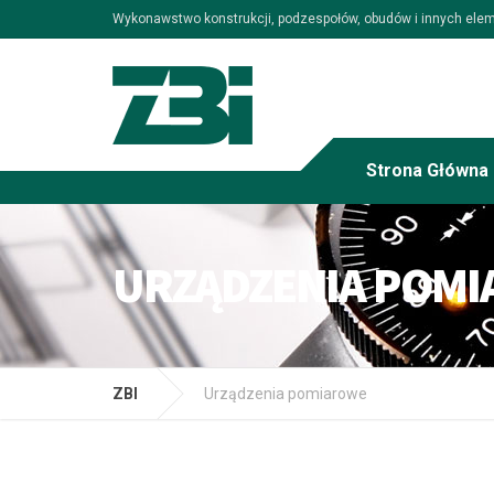
Wykonawstwo konstrukcji, podzespołów, obudów i innych elemen
Strona Główna
URZĄDZENIA POM
ZBI
Urządzenia pomiarowe